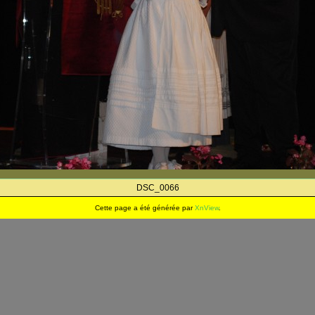
DSC_0066
Cette page a été générée par
XnView
.