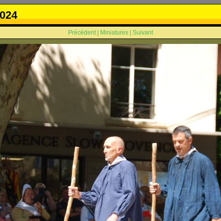
024
Précédent
|
Miniatures
|
Suivant