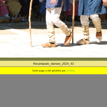
Recampado_danses_2024_43
Cette page a été générée par
XnView
.