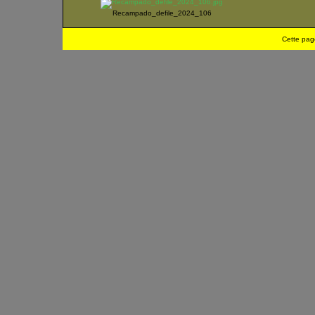
Recampado_defile_2024_106
Cette pag