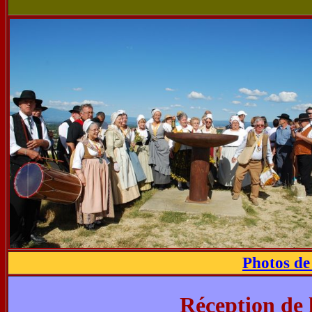
Photos de
Réception de 