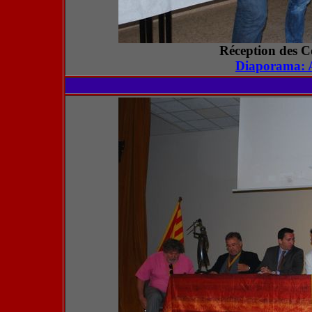
Réception des Co
Diaporama: A